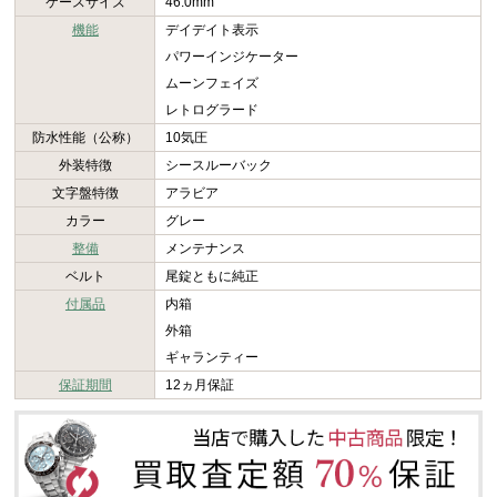
ケースサイズ
46.0mm
機能
デイデイト表示
パワーインジケーター
ムーンフェイズ
レトログラード
防水性能（公称）
10気圧
外装特徴
シースルーバック
文字盤特徴
アラビア
カラー
グレー
整備
メンテナンス
ベルト
尾錠ともに純正
付属品
内箱
外箱
ギャランティー
保証期間
12ヵ月保証