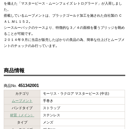
を備えた「マスターピース・ムーンフェイズ レトログラード」が入荷しまし
た。
搭載しているムーブメントは、ブラックゴールド加工を施された自社製の Ｃ
ＡＬ.ＭＬ１５２｡
シースルーバックのケースより、特徴的な３／４の面積を覆うブリッジを眺め
ることが可能です｡
２０１４年９月に当店が販売したばかりの美品の為、簡単な仕上げとムーブメ
ントのチェックのみ行っています｡
商品情報
451342001
商品No.
カテゴリ
モーリス・ラクロア マスターピース (中古)
ムーブメント
手巻き
バンドタイプ
ストラップ
材質（メイン）
ステンレス
タイプ
メンズ