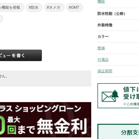
機能
Tを機能を搭載
#防水
#オメガ
#GMT
防水性能（公称）
外装特徴
カラー
整備
付属品
保証期間
せん。
。