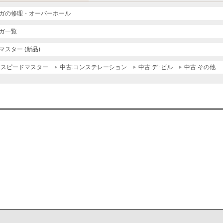
ガの修理・オーバーホール
ガ一覧
マスター (新品)
:スピードマスター
中古:コンステレーション
中古:デ･ビル
中古:その他