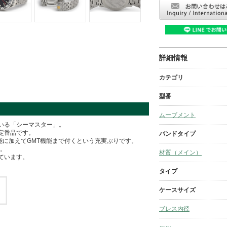
詳細情報
カテゴリ
型番
ムーブメント
いる「シーマスター」。
定番品です。
バンドタイプ
防水性能に加えてGMT機能まで付くという充実ぶりです。
品。
材質（メイン）
ています。
タイプ
ケースサイズ
ブレス内径