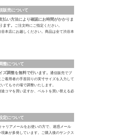
頭販売について
支払い方法により確認にお時間がかかりま
ります。
ご注文時にご指定ください。
渋谷本店にお越しください。商品は全て渋谷本
調整について
イズ調整を無料で行います。
通信販売でブ
にご着用者の手首回りの実寸サイズを入力して
だいてもその場で調整いたします。
別途コマを買い足すか、ベルトを買い替える必
設定について
キャリアメールをお使いの方で、迷惑メール
い現象が多発しています。ご購入後のサンクス