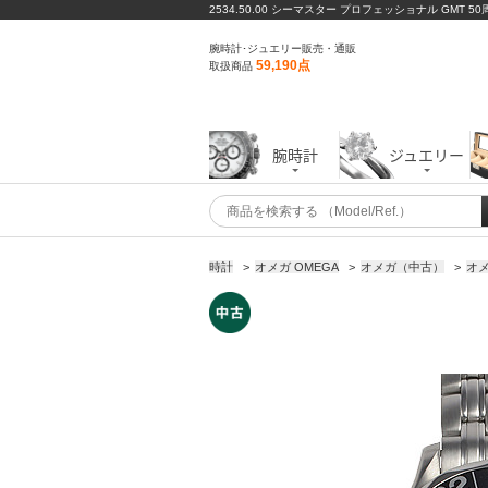
2534.50.00 シーマスター プロフェッショナル GMT 5
腕時計･ジュエリー販売・通販
59,190点
取扱商品
腕時計
ジュエリー
時計
>
オメガ OMEGA
>
オメガ（中古）
>
オメ