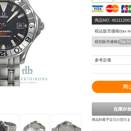
商品NO:
45111200
税込販売価格(tax inc
税別販売価格(
Tax F
参考定価
同
商品到着予定日の翌日ま