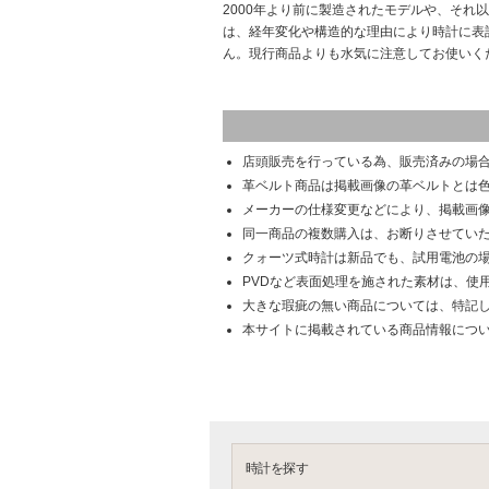
2000年より前に製造されたモデルや、それ
は、経年変化や構造的な理由により時計に表
ん。現行商品よりも水気に注意してお使いく
店頭販売を行っている為、販売済みの場
革ベルト商品は掲載画像の革ベルトとは
メーカーの仕様変更などにより、掲載画
同一商品の複数購入は、お断りさせてい
クォーツ式時計は新品でも、試用電池の
PVDなど表面処理を施された素材は、使
大きな瑕疵の無い商品については、特記
本サイトに掲載されている商品情報につ
時計を探す