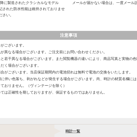
以降に製造されたクラシカルなモデル
メールが届かない場合は、一度メール
記された防水性能は維持されておりませ
ださい。
注意事項
合がございます。
色が異なる場合がございます。ご注文前にお問い合わせください。
像と若干異なる場合がございます。また閲覧機器の違いにより、商品写真と実物の色
ただく場合がございます。
場合がございます。当店保証期間内の電池切れは無料で電池の交換をいたします。
用に伴い色落ち、剥がれなどが発生する場合がございます。尚、時計の材質名欄に
しておりません。（ヴィンテージを除く）
いては正確性を期しておりますが、保証するものではありません。
時計一覧