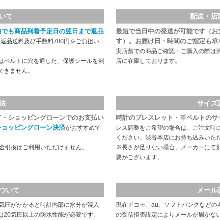
いて
配送・店
由でも商品到着予定日の翌日まで返品
最短で当日中の発送が可能です（お
す）。お届け日・時間のご指定も承
返品送料及び手数料700円をご負担い
実店舗での商品ご確認・ご購入の際は
はベルトに穴を通した、保護シールを剥
店に在庫しております。
できません。
法
サイズ
ド・ショッピングローンでのお支払い
時計のブレスレット・革ベルトのサ
ショッピングローン決済
がおすすめで
レス調整をご希望の場合は、ご注文時
ください。渋谷本店にお持ち込みいた
代金引換はご利用いただけません。
※長さが足りない場合、メーカーにて
要がございます。
ついて
メール
や気圧がかかると時計内部に水分が混入
現在ドコモ、au、ソフトバンクなどの
は20気圧以上の防水性能が必要です。
の受信拒否設定によりメールが届かな