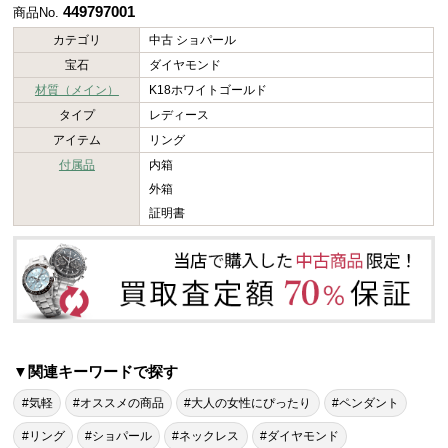
449797001
商品No.
カテゴリ
中古 ショパール
宝石
ダイヤモンド
材質（メイン）
K18ホワイトゴールド
タイプ
レディース
アイテム
リング
付属品
内箱
外箱
証明書
▼関連キーワードで探す
#気軽
#オススメの商品
#大人の女性にぴったり
#ペンダント
#リング
#ショパール
#ネックレス
#ダイヤモンド