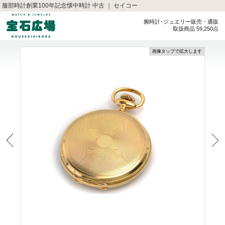
服部時計創業100年記念懐中時計 中古 ｜ セイコー
腕時計･ジュエリー販売・通販
取扱商品 59,250点
画像タップで拡大します