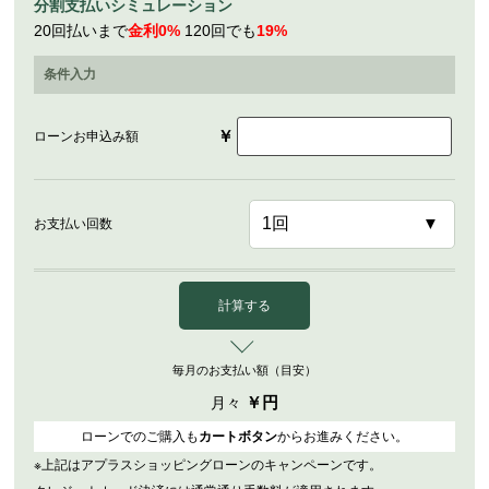
分割支払いシミュレーション
20回払いまで
金利0%
120回でも
19%
条件入力
￥
ローンお申込み額
お支払い回数
計算する
毎月のお支払い額（目安）
￥
円
月々
ローンでのご購入も
カートボタン
からお進みください。
※上記はアプラスショッピングローンのキャンペーンです。