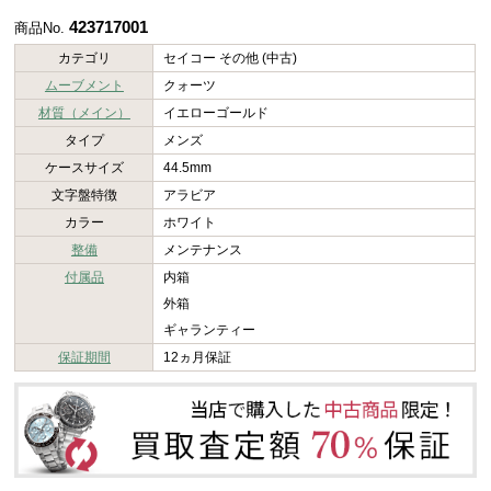
423717001
商品No.
カテゴリ
セイコー その他 (中古)
ムーブメント
クォーツ
材質（メイン）
イエローゴールド
タイプ
メンズ
ケースサイズ
44.5mm
文字盤特徴
アラビア
カラー
ホワイト
整備
メンテナンス
付属品
内箱
外箱
ギャランティー
保証期間
12ヵ月保証