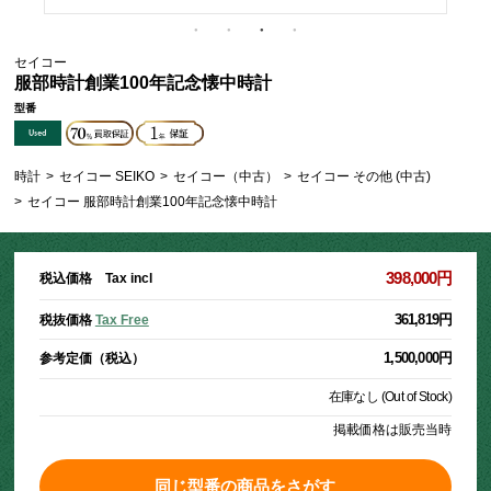
セイコー
服部時計創業100年記念懐中時計
型番
時計
>
セイコー SEIKO
>
セイコー（中古）
>
セイコー その他 (中古)
>
セイコー 服部時計創業100年記念懐中時計
398,000円
税込価格 Tax incl
361,819円
税抜価格
Tax Free
1,500,000円
参考定価（税込）
在庫なし (Out of Stock)
掲載価格は販売当時
同じ型番の商品をさがす