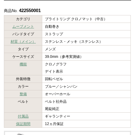
422550001
商品No.
カテゴリ
ブライトリング クロノマット（中古）
ムーブメント
自動巻き
バンドタイプ
ストラップ
材質（メイン）
ステンレス・メッキ（ステンレス）
タイプ
メンズ
ケースサイズ
39.0mm（参考実測値）
機能
クロノグラフ
デイト表示
外装特徴
回転ベゼル
カラー
ブルー／シャンパン
整備
オーバーホール
ベルト
ベルト社外品
尾錠純正
付属品
ギャランティー
保証期間
12ヵ月保証