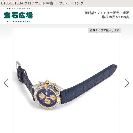
B136C31LBA クロノマット 中古 ｜ ブライトリング
腕時計･ジュエリー販売・通販
取扱商品 59,199点
画像タップで拡大します