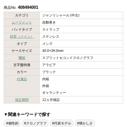
408494001
商品No.
カテゴリ
ジャンリシャール (中古)
ムーブメント
自動巻き
バンドタイプ
ストラップ
材質（メイン）
ステンレス
タイプ
メンズ
ケースサイズ
40.0×39.0mm
機能
スプリットセコンドクロノグラフ
文字盤特徴
アラビア
カラー
ブラック
付属品
内箱
外箱
ギャランティー
保証期間
12ヵ月保証
▼関連キーワードで探す
#個性的
#クロノグラフ
#代表モデル
#懐かしさ