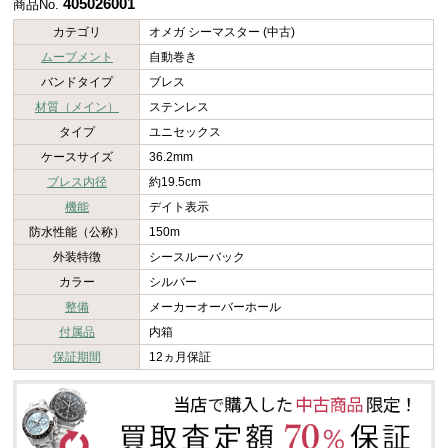
405026001
商品No.
カテゴリ
オメガ シーマスター (中古)
ムーブメント
自動巻き
バンドタイプ
ブレス
材質（メイン）
ステンレス
タイプ
ユニセックス
ケースサイズ
36.2mm
ブレス内径
約19.5cm
機能
デイト表示
防水性能（公称）
150m
外装特徴
シースルーバック
カラー
シルバー
整備
メーカーオーバーホール
付属品
内箱
保証期間
12ヵ月保証