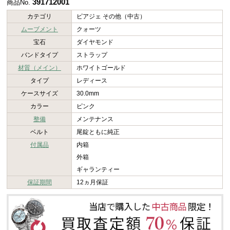
391712001
商品No.
カテゴリ
ピアジェ その他（中古）
ムーブメント
クォーツ
宝石
ダイヤモンド
バンドタイプ
ストラップ
材質（メイン）
ホワイトゴールド
タイプ
レディース
ケースサイズ
30.0mm
カラー
ピンク
整備
メンテナンス
ベルト
尾錠ともに純正
付属品
内箱
外箱
ギャランティー
保証期間
12ヵ月保証