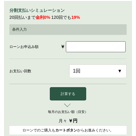
分割支払いシミュレーション
20回払いまで
金利0%
120回でも
19%
条件入力
￥
ローンお申込み額
お支払い回数
計算する
毎月のお支払い額（目安）
￥
円
月々
ローンでのご購入も
カートボタン
からお進みください。