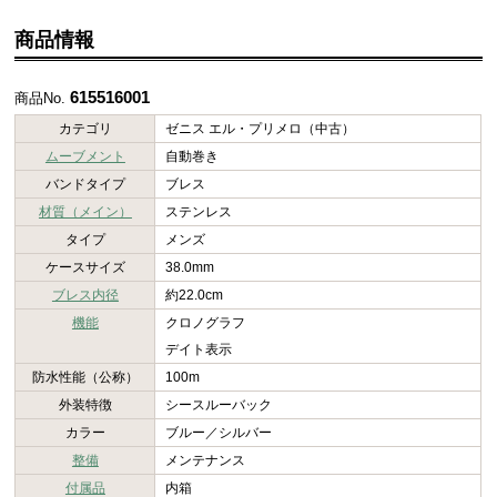
商品情報
615516001
商品No.
カテゴリ
ゼニス エル・プリメロ（中古）
ムーブメント
自動巻き
バンドタイプ
ブレス
材質（メイン）
ステンレス
タイプ
メンズ
ケースサイズ
38.0mm
ブレス内径
約22.0cm
機能
クロノグラフ
デイト表示
防水性能（公称）
100m
外装特徴
シースルーバック
カラー
ブルー／シルバー
整備
メンテナンス
付属品
内箱