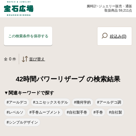
腕時計･ジュエリー販売・通販
取扱商品 59,211点
絞込み(
0
)
この検索条件を保存する
0
並び替え
全
件
42時間パワーリザーブ の検索結果
▼関連キーワードで探す
#アールデコ
#ユニセックスモデル
#幾何学的
#アールデコ調
#レベルソ
#手巻ムーブメント
#自社製手巻
#手巻
#自社製
#シンプルデザイン