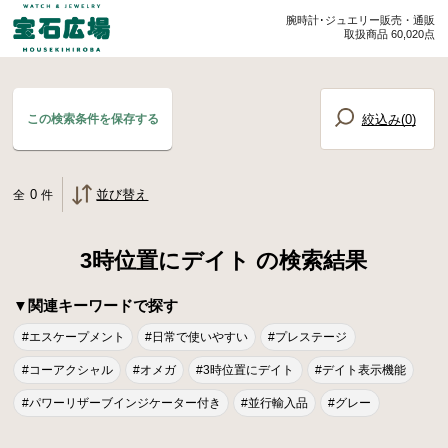
腕時計･ジュエリー販売・通販
取扱商品 60,020点
絞込み(
0
)
この検索条件を保存する
0
並び替え
全
件
3時位置にデイト の検索結果
▼関連キーワードで探す
#エスケープメント
#日常で使いやすい
#プレステージ
#コーアクシャル
#オメガ
#3時位置にデイト
#デイト表示機能
#パワーリザーブインジケーター付き
#並行輸入品
#グレー