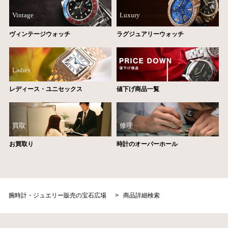
Vintage
Luxury
ヴィンテージウォッチ
ラグジュアリーウォッチ
Ladies
レディース・ユニセックス
値下げ商品一覧
買取
修理
お買取り
時計のオーバーホール
腕時計・ジュエリー販売の宝石広場
>
商品詳細検索