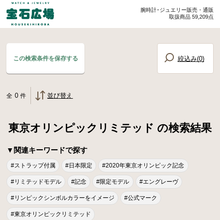
腕時計･ジュエリー販売・通販
取扱商品 59,209点
絞込み(
0
)
この検索条件を保存する
0
並び替え
全
件
東京オリンピックリミテッド の検索結果
▼関連キーワードで探す
#ストラップ付属
#日本限定
#2020年東京オリンピック記念
#リミテッドモデル
#記念
#限定モデル
#エングレーヴ
#リンピックシンボルカラーをイメージ
#公式マーク
#東京オリンピックリミテッド