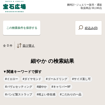
腕時計･ジュエリー販売・通販
取扱商品 59,190点
絞込み(
0
)
この検索条件を保存する
0
並び替え
全
件
細やか の検索結果
▼関連キーワードで探す
#イエロー
#ダイヤモンド
#ゴールドリング
#サイズ直し可
#パヴェセッティング
#細やか
#キャリバー9F
#バンビ製ストラップ
#程よい存在感
#こだわりの一品