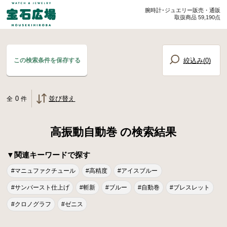
腕時計･ジュエリー販売・通販
取扱商品 59,190点
絞込み(
0
)
この検索条件を保存する
0
並び替え
全
件
高振動自動巻 の検索結果
▼関連キーワードで探す
#マニュファクチュール
#高精度
#アイスブルー
#サンバースト仕上げ
#斬新
#ブルー
#自動巻
#ブレスレット
#クロノグラフ
#ゼニス