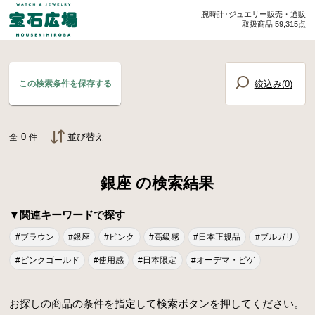
腕時計･ジュエリー販売・通販
取扱商品 59,315点
絞込み(
0
)
この検索条件を保存する
0
並び替え
全
件
銀座 の検索結果
▼関連キーワードで探す
#ブラウン
#銀座
#ピンク
#高級感
#日本正規品
#ブルガリ
#ピンクゴールド
#使用感
#日本限定
#オーデマ・ピゲ
お探しの商品の条件を指定して検索ボタンを押してください。