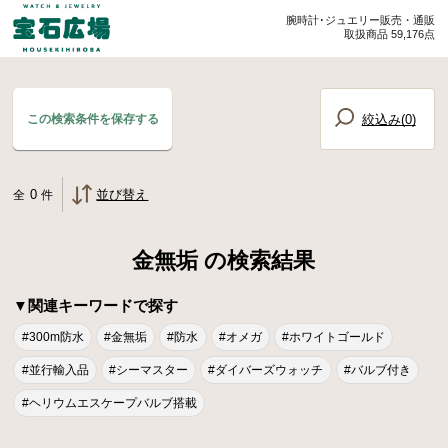
腕時計･ジュエリー販売・通販
取扱商品 59,176点
絞込み(
0
)
この検索条件を保存する
0
並び替え
全
件
金無垢 の検索結果
▼関連キーワードで探す
#300m防水
#金無垢
#防水
#オメガ
#ホワイトゴールド
#並行輸入品
#シーマスター
#ダイバーズウォッチ
#バルブ付き
#ヘリウムエスケープバルブ搭載