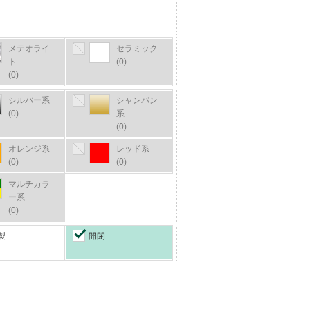
メテオライ
セラミック
ト
(0)
(0)
シルバー系
シャンパン
(0)
系
(0)
オレンジ系
レッド系
(0)
(0)
マルチカラ
ー系
(0)
製
開閉