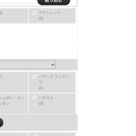
品
アウトレット
(0)
ロ
パテック フィリッ
プ
(0)
シュロン・コン
パネライ
ンタン
(0)