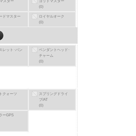
Tマスター
ヨットマスター
(0)
ードマスター
ロイヤルオーク
(0)
スレット･バン
ペンダントヘッド･
チャーム
(0)
トクォーツ
スプリングドライ
ブ/AT
(0)
ラーGPS