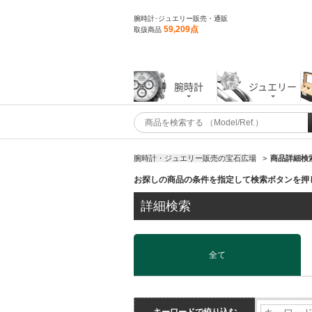
腕時計･ジュエリー販売・通販
59,209点
取扱商品
腕時計
ジュエリー
腕時計・ジュエリー販売の宝石広場
>
商品詳細検
お探しの商品の条件を指定して検索ボタンを押
詳細検索
全て