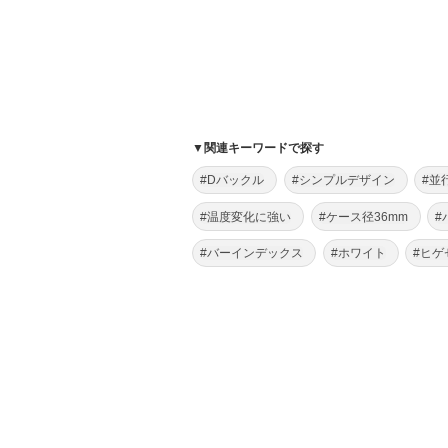
▼関連キーワードで探す
#Dバックル
#シンプルデザイン
#並
#温度変化に強い
#ケース径36mm
#
#バーインデックス
#ホワイト
#ヒゲ