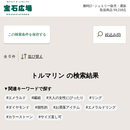
腕時計･ジュエリー販売・通販
取扱商品 59,218点
絞込み(
0
)
この検索条件を保存する
0
並び替え
全
件
トルマリン の検索結果
▼関連キーワードで探す
#エメラルド
#繊細
#大人の女性にぴったり
#リング
#ダイヤモンド
#個性的
#お洒落アイテム
#エメラルドリング
#カラーストーン
#サイズ直し可