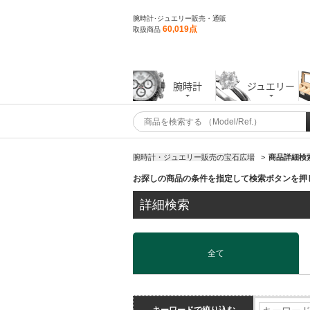
腕時計･ジュエリー販売・通販
60,019点
取扱商品
腕時計
ジュエリー
腕時計・ジュエリー販売の宝石広場
>
商品詳細検
お探しの商品の条件を指定して検索ボタンを押
詳細検索
全て