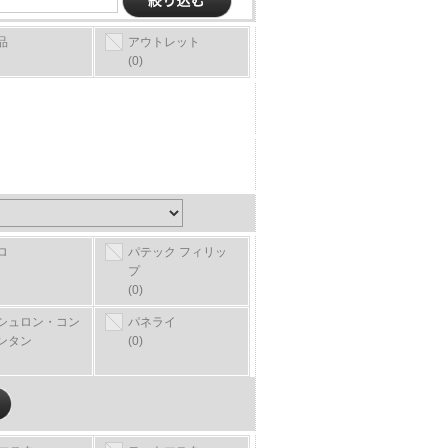
品
アウトレット
(0)
ロ
パテック フィリッ
プ
(0)
シュロン・コン
パネライ
ンタン
(0)