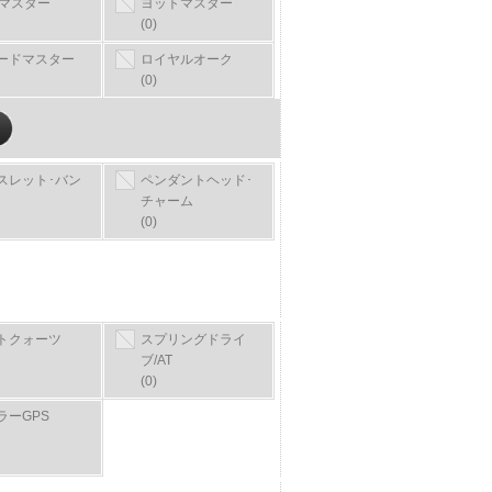
Tマスター
ヨットマスター
(0)
ードマスター
ロイヤルオーク
(0)
スレット･バン
ペンダントヘッド･
チャーム
(0)
トクォーツ
スプリングドライ
ブ/AT
(0)
ラーGPS