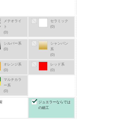
メテオライ
セラミック
ト
(0)
(0)
シルバー系
シャンパン
(0)
系
(0)
オレンジ系
レッド系
(0)
(0)
マルチカラ
ー系
(0)
製
ジュエラーならでは
の細工