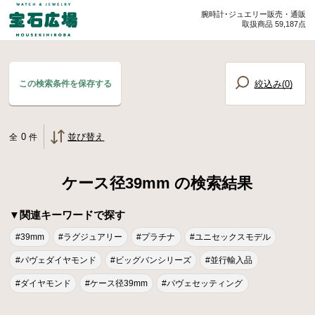
腕時計･ジュエリー販売・通販
取扱商品 59,187点
絞込み(
0
)
この検索条件を保存する
0
並び替え
全
件
ケース径39mm の検索結果
▼関連キーワードで探す
#39mm
#ラグジュアリー
#プラチナ
#ユニセックスモデル
#パヴェダイヤモンド
#ビッグバンシリーズ
#並行輸入品
#ダイヤモンド
#ケース径39mm
#パヴェセッティング