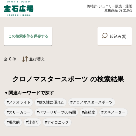
腕時計･ジュエリー販売・通販
取扱商品 59,218点
絞込み(
0
)
この検索条件を保存する
0
並び替え
全
件
クロノマスタースポーツ の検索結果
▼関連キーワードで探す
#メテオライト
#耐久性に優れた
#クロノマスタースポーツ
#スリーカラー
#パワーリザーブ60時間
#高精度
#タキメーター
#現代的
#計測可
#アイコニック