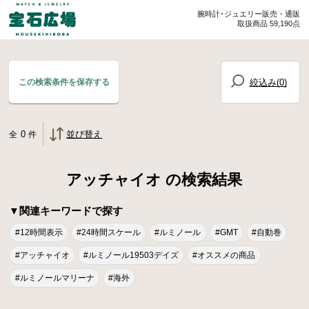
腕時計･ジュエリー販売・通販
取扱商品 59,190点
絞込み(
0
)
この検索条件を保存する
0
並び替え
全
件
アッチャイオ の検索結果
▼関連キーワードで探す
#12時間表示
#24時間スケール
#ルミノール
#GMT
#自動巻
#アッチャイオ
#ルミノール19503デイズ
#オススメの商品
#ルミノールマリーナ
#海外