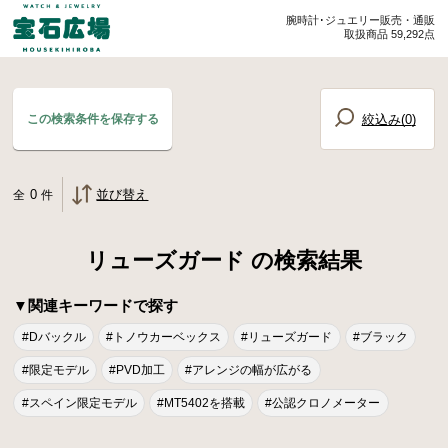
腕時計･ジュエリー販売・通販
取扱商品 59,292点
絞込み(
0
)
この検索条件を保存する
0
並び替え
全
件
リューズガード の検索結果
▼関連キーワードで探す
#Dバックル
#トノウカーベックス
#リューズガード
#ブラック
#限定モデル
#PVD加工
#アレンジの幅が広がる
#スペイン限定モデル
#MT5402を搭載
#公認クロノメーター